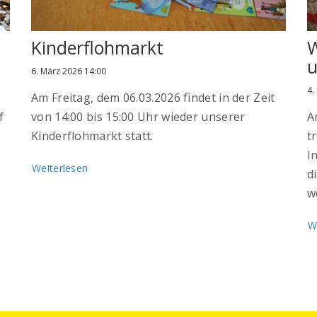
Kinderflohmarkt
W
u
6. März 2026 14:00
4.
Am Freitag, dem 06.03.2026 findet in der Zeit
f
von 14:00 bis 15:00 Uhr wieder unserer
A
Kinderflohmarkt statt.
t
I
Weiterlesen
d
w
W