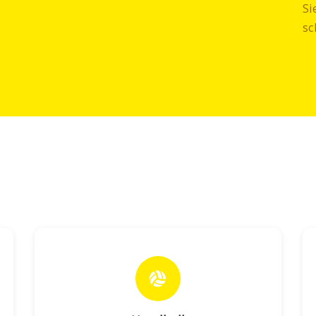
Si
sc