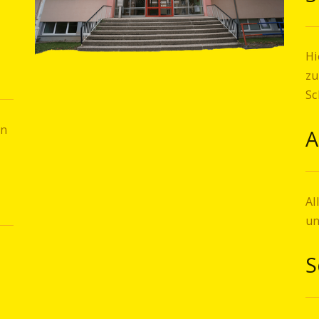
Hi
zu
Sc
in
A
Al
un
S